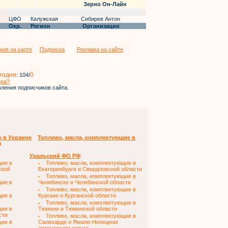
Зерно Он-Лайн
ЦФО
Калужская
Сибирев Антон
Окр.
Регион
Организация
ния на карте
Подписка
Реклама на сайте
годня
0
:
104
/
ера?
ления подписчиков сайта.
е в Украине
Топливо, масла, комплектующие в
ы
Уральский ФО РФ
щие в
Топливо, масла, комплектующие в
ской
Екатеринбурге и Свердловской области
Топливо, масла, комплектующие в
щие в
Челябинске и Челябинской области
Топливо, масла, комплектующие в
щие в
Кургане и Курганской области
Топливо, масла, комплектующие в
щие в
Тюмени и Тюменской области
сти
Топливо, масла, комплектующие в
щие в
Салехарде и Ямало-Ненецком