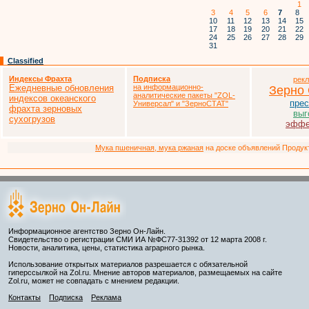
1
3
4
5
6
7
8
10
11
12
13
14
15
17
18
19
20
21
22
24
25
26
27
28
29
31
Classified
Индексы Фрахта
Подписка
рек
Ежедневные обновления
на информационно-
Зерно
аналитические пакеты
"ZOL-
индексов океанского
прес
Универсал" и "ЗерноСТАТ"
фрахта зерновых
выг
сухогрузов
эффе
Мука пшеничная, мука ржаная
на доске объявлений Продукто
Информационное агентство Зерно Он-Лайн.
Свидетельство о регистрации СМИ ИА №ФС77-31392 от 12 марта 2008 г.
Новости, аналитика, цены, статистика аграрного рынка.
Использование открытых материалов разрешается с обязательной
гиперссылкой на Zol.ru. Мнение авторов материалов, размещаемых на сайте
Zol.ru, может не совпадать с мнением редакции.
Контакты
Подписка
Реклама