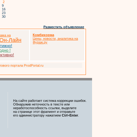
2
9
16
23
30
Разместить объявление
Комбикорма
лама на
Цены, новости, аналитика на
 Он-Лайн
Фураж.ру
тижно!
одно !
ктивно!
вого портала ProdPortal.ru
На сайте работает система коррекции ошибок.
Обнаружив неточность в тексте или
неработоспособность ссылки, выделите
на странице этот фрагмент и отправьте
его администратору нажатием
Ctrl
+
Enter
.