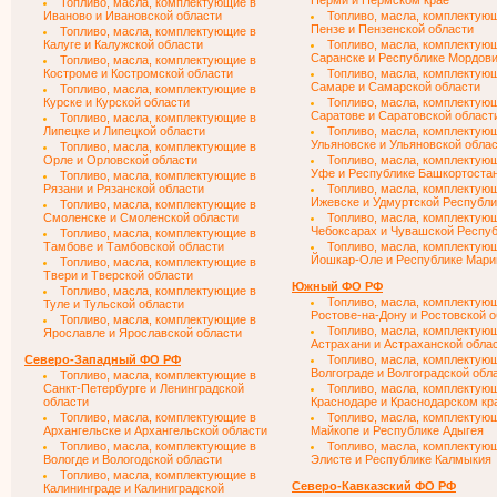
Перми и Пермском крае
Топливо, масла, комплектующие в
Иваново и Ивановской области
Топливо, масла, комплектую
Пензе и Пензенской области
Топливо, масла, комплектующие в
Калуге и Калужской области
Топливо, масла, комплектую
Саранске и Республике Мордов
Топливо, масла, комплектующие в
Костроме и Костромской области
Топливо, масла, комплектую
Самаре и Самарской области
Топливо, масла, комплектующие в
Курске и Курской области
Топливо, масла, комплектую
Саратове и Саратовской област
Топливо, масла, комплектующие в
Липецке и Липецкой области
Топливо, масла, комплектую
Ульяновске и Ульяновской обла
Топливо, масла, комплектующие в
Орле и Орловской области
Топливо, масла, комплектую
Уфе и Республике Башкортоста
Топливо, масла, комплектующие в
Рязани и Рязанской области
Топливо, масла, комплектую
Ижевске и Удмуртской Республи
Топливо, масла, комплектующие в
Смоленске и Смоленской области
Топливо, масла, комплектую
Чебоксарах и Чувашской Респу
Топливо, масла, комплектующие в
Тамбове и Тамбовской области
Топливо, масла, комплектую
Йошкар-Оле и Республике Мари
Топливо, масла, комплектующие в
Твери и Тверской области
Южный ФО РФ
Топливо, масла, комплектующие в
Топливо, масла, комплектую
Туле и Тульской области
Ростове-на-Дону и Ростовской 
Топливо, масла, комплектующие в
Топливо, масла, комплектую
Ярославле и Ярославской области
Астрахани и Астраханской обла
Северо-Западный ФО РФ
Топливо, масла, комплектую
Волгограде и Волгоградской обл
Топливо, масла, комплектующие в
Санкт-Петербурге и Ленинградской
Топливо, масла, комплектую
области
Краснодаре и Краснодарском кр
Топливо, масла, комплектующие в
Топливо, масла, комплектую
Архангельске и Архангельской области
Майкопе и Республике Адыгея
Топливо, масла, комплектующие в
Топливо, масла, комплектую
Вологде и Вологодской области
Элисте и Республике Калмыкия
Топливо, масла, комплектующие в
Северо-Кавказский ФО РФ
Калининграде и Калиниградской