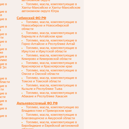
автономном округе
щие в
Топливо, масла, комплектующие в
Ханты-Мансийске и Ханты-Мансийском
автономном округе Югра
щие в
ия
Сибирский ФО РФ
щие в
Топливо, масла, комплектующие в
Новосибирске и Новосибирской
щие в
области
и
Топливо, масла, комплектующие в
щие в
Барнауле и Алтайском крае
сти
Топливо, масла, комплектующие в
щие в
Горно-Алтайске и Республике Алтай
н
Топливо, масла, комплектующие в
щие в
Иркутске и Иркутской области
ке
Топливо, масла, комплектующие в
щие в
Кемерово и Кемеровской области
блике
Топливо, масла, комплектующие в
щие в
Красноярске и Красноярском крае
й Эл
Топливо, масла, комплектующие в
Омске и Омской области
Топливо, масла, комплектующие в
щие в
Томске и Томской области
области
Топливо, масла, комплектующие в
щие в
Кызыле и Республике Тыва
сти
Топливо, масла, комплектующие в
щие в
Абакане и Республике Хакасия
асти
щие в
Дальневосточный ФО РФ
ае
Топливо, масла, комплектующие во
щие в
Владивостоке и Приморском крае
Топливо, масла, комплектующие в
щие в
Благовещенске и Амурской области
Топливо, масла, комплектующие в
Биробиджане и Еврейской автономной