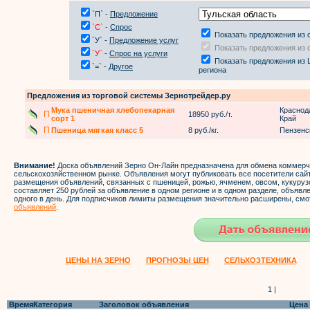
`П` -
Предложение
`С`
-
Спрос
Показать предложения из 
`У` -
Предложение услуг
Показать предложения из 
`У`
-
Спрос на услуги
Показать предложения из 
`=` -
Другое
региона
Предложения из торговой системы Зернотрейдер.ру
Мука пшеничная хлебопекарная
Краснод
П
18950 руб./т.
сорт 1
Край
П
Пшеница мягкая класс 5
8 руб./кг.
Пензенс
Внимание!
Доска объявлений Зерно Он-Лайн предназначена для обмена коммер
сельскохозяйственном рынке. Объявления могут публиковать все посетители са
размещения объявлений, связанных с пшеницей, рожью, ячменем, овсом, кукуруз
составляет 250 рублей за объявление в одном регионе и в одном разделе, объяв
одного в день. Для подписчиков лимиты размещения значительно расширены, смо
объявлений
.
ЦЕНЫ НА ЗЕРНО
ПРОГНОЗЫ ЦЕН
СЕЛЬХОЗТЕХНИКА
1 |
Время
Категория
Заголовок объявления
Цена