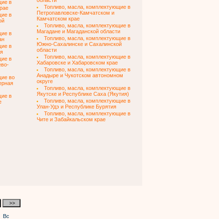
области
щие в
Топливо, масла, комплектующие в
рае
Петропавловске-Камчатском и
щие в
Камчатском крае
ой
Топливо, масла, комплектующие в
Магадане и Магаданской области
щие в
Топливо, масла, комплектующие в
ан
Южно-Сахалинске и Сахалинской
щие в
области
ия
Топливо, масла, комплектующие в
щие в
Хабаровске и Хабаровском крае
ево-
Топливо, масла, комплектующие в
Анадыре и Чукотском автономном
щие во
округе
ерная
Топливо, масла, комплектующие в
Якутске и Республике Саха (Якутия)
щие в
Топливо, масла, комплектующие в
е
Улан-Удэ и Республике Бурятия
Топливо, масла, комплектующие в
Чите и Забайкальском крае
Вс