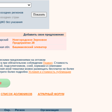
соседних регионов
соседних стран
ЦФО без указания
Добавить свое предложение
арский
Новгородское Зерновое
Предприятие 28
кая обл.
Башмаковский элеватор
ческими предложениями на оптовом
йта при обязательном соблюдении
Правил
. Стоимость
ой, подсолнечником, соей, кормами и семенами
ления иной тематики можно размещать бесплатно не более
трите более подробно
Условия и стоимость публикации
СПИСОК ДОЛЖНИКОВ
АГРАРНЫЙ ФОРУМ
Окр.
Регион
Организация