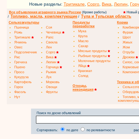
Новые разделы:
Тритикале
,
Сорго
,
Вика
,
Люпин
,
Гор
Все объявления аграрного рынка России
(Кроме работы)
Новый 
Топливо, масла, комплектующие
Тула и Тульская область
/
/
Сельхозкультуры
Продукты
Корма
переработки
Пшеница
Соя
Комбикор
Мука
Рожь
Чечевица
Фураж
Крупа
Тритикале
Рапс
Шрот
Масло
Ячмень
Свекла
Жмых
Сахар
Овес
Лен
Жом
Мясные продукты
Подсолнечник
Сорго
Отруби
Рыбные продукты
Рис
Вика
Дрожжи
Молочные продукты
Гречиха
Люпин
Силос, се
Яйца
Пшено
Горчица
Кормовые
Крахмал
Просо
Рыжик
Компонен
Солод
Кукуруза
Лук
Картофель
Морковь
Техника и о
Отходы,
Горох
Овощи
Сельхозт
некондиция
Фасоль
Фрукты
Оборудов
Нут
Топливо, 
комплектую
Поиск по доске объявлений
Сортировать:
по дате
по релевантности
рас