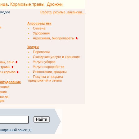
чица
,
Кормовые травы
,
Дрожжи
раздел
Работа: резюме, вакансии...
Агросредства
м
Семена
Удобрения
Агрохимия, биопрепараты
Услуги
Перевозки
Складские услуги и хранение
Услуги уборки
наж, сено
Услуги переработки
 травы
Инвестиции, кредиты
ты кормов
Покупка и продажа
предприятий и земли
борудование
ехника
ание
масла,
щие
ширенный поиск [+]