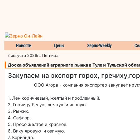
Новости
Цены
Зерно-Weekly
Се
7 августа 2026г., Пятница
Доска объявлений аграрного рынка в Туле и Тульской обла
Закупаем на экспорт горох, гречиху,го
ООО Агора - компания экспортер закупает круглы
1. Лен коричневый, желтый и проблемный.
2. Горчицу белую, желтую и черную.
3. Рыжик.
4. Сафлор.
5. Просо желтое и красное.
6. Вику яровую и озимую.
7. Кориандр.