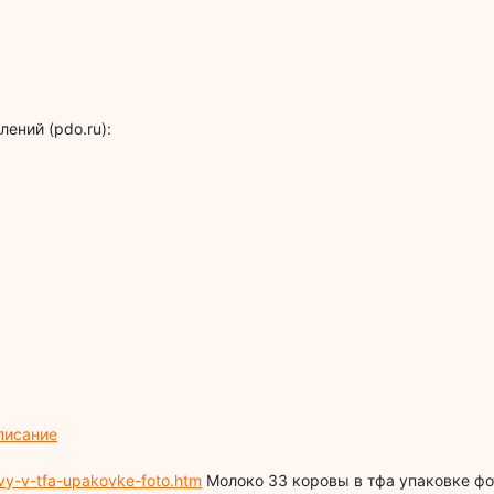
ений (pdo.ru):
писание
vy-v-tfa-upakovke-foto.htm
Молоко 33 коровы в тфа упаковке фо