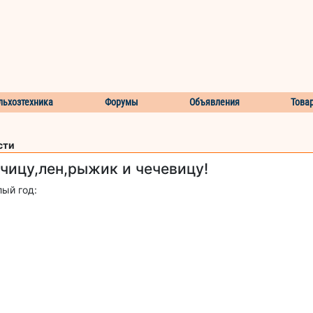
льхозтехника
Форумы
Объявления
Това
сти
рчицу,лен,рыжик и чечевицу!
й год: