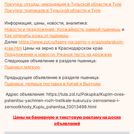
Покупка: отходы, некондиция в Тульской области и Туле
Покупка: тритикале в Тульской области и Туле
Информация, цены, новости, аналитика:
Новости и предложения: Урожайность озимой пшеницы
и
Как отличить рожь от пшеницы
Далее
https://www.zol.ru/tseny-na-zerno-v-krasnodarskom-
krae.htm
Цены на зерно в Краснодарском крае
Предложения и новости: Ржаное тесто на дрожжах
Следующее объявление в разделе пшеница:
Пшеницу мягкую
Предыдущее объявление в разделе пшеница:
Пшеница: прямые поставки в Китай и Вьетнам
Адрес объявления: https://tula.zol.ru/Pokupka/Kupim-oves-
pshenitsu-yachmen-rozh-tretikale-kukuruzu-zernosmesi-i-
zernootkhody_Kuplu_pshenitsa_10013498.html
Цены на баннерную и текстовую рекламу на доске
объявлений