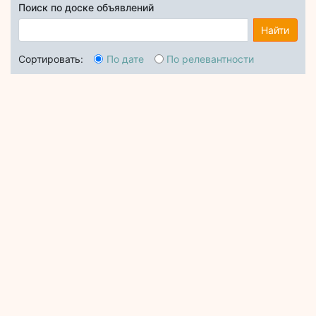
Поиск по доске объявлений
Найти
Сортировать:
По дате
По релевантности