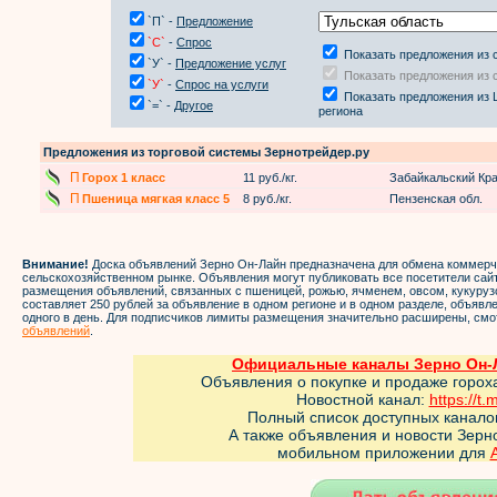
`П` -
Предложение
`С`
-
Спрос
Показать предложения из 
`У` -
Предложение услуг
Показать предложения из 
`У`
-
Спрос на услуги
Показать предложения из 
`=` -
Другое
региона
Предложения из торговой системы Зернотрейдер.ру
П
Горох 1 класс
11 руб./кг.
Забайкальский Кр
П
Пшеница мягкая класс 5
8 руб./кг.
Пензенская обл.
Внимание!
Доска объявлений Зерно Он-Лайн предназначена для обмена коммер
сельскохозяйственном рынке. Объявления могут публиковать все посетители са
размещения объявлений, связанных с пшеницей, рожью, ячменем, овсом, кукуруз
составляет 250 рублей за объявление в одном регионе и в одном разделе, объяв
одного в день. Для подписчиков лимиты размещения значительно расширены, смо
объявлений
.
Официальные каналы Зерно Он-Л
Объявления о покупке и продаже горох
Новостной канал:
https://t.
Полный список доступных канало
А также объявления и новости Зер
мобильном приложении для