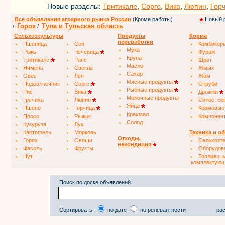
Новые разделы:
Тритикале
,
Сорго
,
Вика
,
Люпин
,
Гор
Все объявления аграрного рынка России
(Кроме работы)
Новый 
Горох
Тула и Тульская область
/
/
Сельхозкультуры
Продукты
Корма
переработки
Пшеница
Соя
Комбикор
Мука
Рожь
Чечевица
Фураж
Крупа
Тритикале
Рапс
Шрот
Масло
Ячмень
Свекла
Жмых
Сахар
Овес
Лен
Жом
Мясные продукты
Подсолнечник
Сорго
Отруби
Рыбные продукты
Рис
Вика
Дрожжи
Молочные продукты
Гречиха
Люпин
Силос, се
Яйца
Пшено
Горчица
Кормовые
Крахмал
Просо
Рыжик
Компонен
Солод
Кукуруза
Лук
Картофель
Морковь
Техника и о
Отходы,
Горох
Овощи
Сельхозт
некондиция
Фасоль
Фрукты
Оборудов
Нут
Топливо, 
комплектую
Поиск по доске объявлений
Сортировать:
по дате
по релевантности
рас