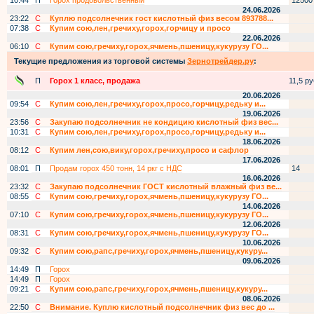
10:44
П
Горох продовольственный
12500
24.06.2026
23:22
С
Куплю подсолнечник гост кислотный физ весом 893788...
07:38
С
Купим сою,лен,гречиху,горох,горчицу и просо
22.06.2026
06:10
С
Купим сою,гречиху,горох,ячмень,пшеницу,кукурузу ГО...
Текущие предложения из торговой системы
Зернотрейдер.ру
:
П
Горох 1 класс, продажа
11,5 руб
20.06.2026
09:54
С
Купим сою,лен,гречиху,горох,просо,горчицу,редьку и...
19.06.2026
23:56
С
Закупаю подсолнечник не кондицию кислотный физ вес...
10:31
С
Купим сою,лен,гречиху,горох,просо,горчицу,редьку и...
18.06.2026
08:12
С
Купим лен,сою,вику,горох,гречиху,просо и сафлор
17.06.2026
08:01
П
Продам горох 450 тонн, 14 ркг с НДС
14
16.06.2026
23:32
С
Закупаю подсолнечник ГОСТ кислотный влажный физ ве...
08:55
С
Купим сою,гречиху,горох,ячмень,пшеницу,кукурузу ГО...
14.06.2026
07:10
С
Купим сою,гречиху,горох,ячмень,пшеницу,кукурузу ГО...
12.06.2026
08:31
С
Купим сою,гречиху,горох,ячмень,пшеницу,кукурузу ГО...
10.06.2026
09:32
С
Купим сою,рапс,гречиху,горох,ячмень,пшеницу,кукуру...
09.06.2026
14:49
П
Горох
14:49
П
Горох
09:21
С
Купим сою,рапс,гречиху,горох,ячмень,пшеницу,кукуру...
08.06.2026
22:50
С
Внимание. Куплю кислотный подсолнечник физ вес до ...