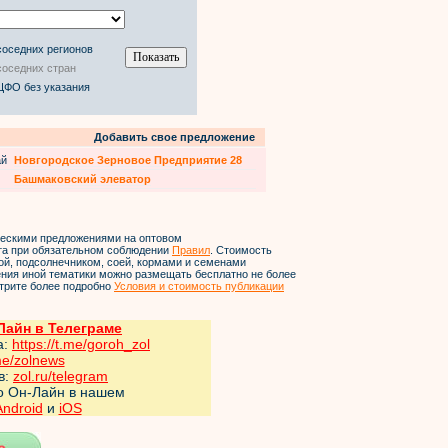
соседних регионов
соседних стран
ЦФО без указания
Добавить свое предложение
ай
Новгородское Зерновое Предприятие 28
Башмаковский элеватор
ческими предложениями на оптовом
йта при обязательном соблюдении
Правил
. Стоимость
ой, подсолнечником, соей, кормами и семенами
ления иной тематики можно размещать бесплатно не более
трите более подробно
Условия и стоимость публикации
айн в Телеграме
а:
https://t.me/goroh_zol
me/zol
news
в:
zol.ru/telegram
но Он-Лайн в нашем
Android
и
iOS