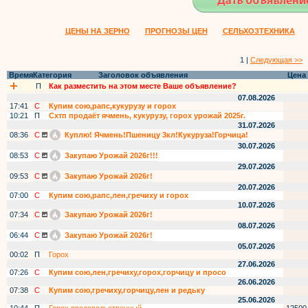
ЦЕНЫ НА ЗЕРНО
ПРОГНОЗЫ ЦЕН
СЕЛЬХОЗТЕХНИКА
1 |
Следующая >>
Время
Категория
Заголовок объявления
Цена
П
Как разместить на этом месте Ваше объявление?
07.08.2026
17:41
С
Купим сою,рапс,кукурузу и горох
10:21
П
Схтп продаёт ячмень, кукурузу, горох урожай 2025г.
31.07.2026
08:36
С
Куплю! Ячмень!Пшеницу 3кл!Кукуруза!Горчица!
30.07.2026
08:53
С
Закупаю Урожай 2026г!!!
29.07.2026
09:53
С
Закупаю Урожай 2026г!
20.07.2026
07:00
С
Купим сою,рапс,лен,гречиху и горох
10.07.2026
07:34
С
Закупаю Урожай 2026г!
08.07.2026
06:44
С
Закупаю Урожай 2026г!
05.07.2026
00:02
П
Горох
27.06.2026
07:26
С
Купим сою,лен,гречиху,горох,горчицу и просо
26.06.2026
07:38
С
Купим сою,гречиху,горчицу,лен и редьку
25.06.2026