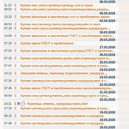
06.04.2026
11:13
С
Купим лен, овес,гречиху,горчицу, соя и горох
09:02
С
Купим сою,овес,гречиху,горох,пшеницу,ячмень,кукуру...
05.04.2026
13:22
С
Купим зерновые и масличные гост и проблемное зерно
02.04.2026
08:53
С
Купим лен,гречиху,горох,горчицу,сою,рапс и овес
07:19
С
Купим сою,горох,гречиху,пшеницу,ячмень,кукурузу,ро...
30.03.2026
14:09
С
Купим зерновые и масличные ГОСТ и проблемное зерно...
29.03.2026
07:10
С
Купим зерно ГОСТ и проблемное
27.03.2026
07:03
С
Купим зерновые и масличные культуры,ГОСТ и проблем...
26.03.2026
07:15
С
Купим сою,гречиху,ячмень,рожь,овес,пшеницу,горох и...
25.03.2026
07:07
С
Купим сою,гречиху,ячмень,овес,пшеницу,горох и куку...
24.03.2026
14:12
С
Закупаем ячмень, пшеницу, подсолнечник, кукурузу, ...
23.03.2026
07:30
С
Купим гречиху,сою,пшеницу,ячмень,кукурузу,овес и г...
22.03.2026
07:45
С
Купим зерно ГОСТ и проблемное,сою,горох,пшеницу,яч...
21.03.2026
06:59
С
Купим сою,гречиху,ячмень,овес,пшеницу,горох и куку...
20.03.2026
10:11
С
Пшеница ,ячмень, кукуруза,горох,лён!
07:33
С
Купим гречиху,сою,горох,овес,пшеницу,ячмень и куку...
19.03.2026
08:10
С
Купим гречиху,овес,сою,пшеницу,ячмень и кукурузу
18.03.2026
07:08
С
Купим гречиху,овес,сою,пшеницу,ячмень и кукурузу
16.03.2026