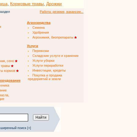
чица
,
Кормовые травы
,
Дрожжи
раздел
Работа: резюме, вакансии...
Агросредства
м
Семена
Удобрения
Агрохимия, биопрепараты
Услуги
Перевозки
Складские услуги и хранение
Услуги уборки
наж, сено
Услуги переработки
 травы
Инвестиции, кредиты
ты кормов
Покупка и продажа
предприятий и земли
борудование
ехника
ание
масла,
щие
ширенный поиск [+]