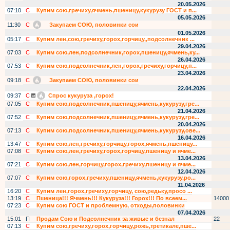
20.05.2026
07:10
С
Купим сою,гречиху,ячмень,пшеницу,кукурузу ГОСТ и п...
05.05.2026
11:30
С
Закупаем СОЮ, половинки сои
01.05.2026
05:17
С
Купим лен,сою,гречиху,горох,горчицу,,подсолнечник ...
29.04.2026
07:03
С
Купим сою,лен,подсолнечник,горох,пшеницу,ячмень,ку...
26.04.2026
07:53
С
Купим сою,подсолнечник,лен,горох,гречиху,горчицу,п...
23.04.2026
09:18
С
Закупаем СОЮ, половинки сои
22.04.2026
09:37
С
Спрос кукуруза ,горох!
07:05
С
Купим сою,подсолнечник,пшеницу,ячмень,кукурузу,гре...
21.04.2026
07:52
С
Купим сою,подсолнечник,пшеницу,ячмень,кукурузу,гре...
20.04.2026
07:13
С
Купим сою,подсолнечник,пшеницу,ячмень,кукурузу,ове...
16.04.2026
13:47
С
Купим сою,лен,гречиху,горчицу,горох,ячмень,пшеницу...
07:08
С
Купим сою,лен,гречиху,горох,горчицу,пшеницу и ячме...
13.04.2026
07:21
С
Купим сою,лен,горчицу,горох,гречиху,пшеницу и ячме...
12.04.2026
07:07
С
Купим сою,горох,гречиху,пшеницу,ячмень,кукурузу,ро...
11.04.2026
16:20
С
Купим лен,горох,гречиху,горчицу, сою,редьку,просо ...
13:19
С
Пшеница!!! Ячмень!!! Кукуруза!!! Горох!!! По всеем...
14000
07:23
С
Купим сою ГОСТ и проблемную, отходы,половинки
07.04.2026
15:01
П
Продам Сою и Подсолнечник за живые и безнал
22
07:13
С
Купим сою,гречиху,горох,горчицу,рожь,третикале,пше...