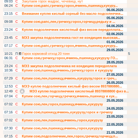
09:03
С
Закупаем горох мадрас, чечевицу, нут
06:24
С
Купим сою,рапс,гречиху,горох,ячмень,пшеницу,кукуру...
06.06.2026
23:15
С
Внимание куплю кислый сорный без масло подсолнечни...
05.06.2026
09:08
С
Купим сою,рапс,лен,гречиху,горох,горчицу,редьку и ...
04.06.2026
23:24
С
Куплю подсолнечник кислотный физ весом передоплата...
02.06.2026
23:45
С
МЭЗ закупка подсолнечника гост не кондицию высокая...
01.06.2026
07:17
С
Купим сою,рапс,гречиху,горох,ячмень,пшеницу,кукуру...
29.05.2026
10:21
П
Горох кормовой отход 20 тонн
5
06:31
С
Купим сою,гречиху,горох,ячмень,пшеницу,кукурузу ГО...
28.05.2026
23:24
С
МЭЗ закупка подсолнечника не кондицию передоплата
10:36
С
Купим сою,пшеницу,ячмень,гречиху,горох и кукурузу
27.05.2026
07:29
С
Купим сою,лен,пшеницу,ячмень,кукурузу,горох и греч...
26.05.2026
12:53
С
МЭЭ куплю подсолнечник кислый физ весом 8937880880...
12:49
С
МЭЗ куплю подсолнечник кислотный 89378808800 физ в...
07:04
С
Купим сою,лен,горчицу,гречиху,ячмень,пшеницу и кук...
25.05.2026
07:02
С
Купим сою,лен,горох,пшеницу,ячмень,кукурузу
24.05.2026
07:16
С
Купим сою,пшеницу,ячмень,кукурузу,горох и гречиху
23.05.2026
07:02
С
Купим сою,лен,пшеницу,ячмень,горох,кукурузу
22.05.2026
07:30
С
Купим сою,лен,пшеницу,ячмень,горох,кукурузу
21.05.2026
07:15
С
Купим сою,подсолнечник,лен,горох,гречиху,горчицу,п...