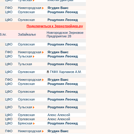
ЦФО
Тульская
Инютин Дмитрий
ПФО
Нижегородская
Ягудин Ваис
ЦФО
Орловская
Рощупкин Леонид
ЦФО
Орловская
Рощупкин Леонид
Подключиться к Зернотрейдер.ру
Новгородское Зерновое
./кг.
Забайкалье
Предприятие 28
ЦФО
Орловская
Рощупкин Леонид
ПФО
Нижегородская
Ягудин Ваис
ЦФО
Тульская
Рощупкин Леонид
ЦФО
Тульская
Рощупкин Леонид
ЦФО
Орловская
ГКФХ Харламов А.М.
ПФО
Нижегородская
Ягудин Ваис
ЦФО
Орловская
Рощупкин Леонид
ЦФО
Орловская
Рощупкин Леонид
ЦФО
Орловская
Рощупкин Леонид
ЦФО
Тульская
Рощупкин Леонид
ЦФО
Орловская
Алекс Алексей
ЦФО
Орловская
Алекс Алексей
ЦФО
Брянская
Рощупкин Леонид
ПФО
Нижегородская
Ягудин Ваис